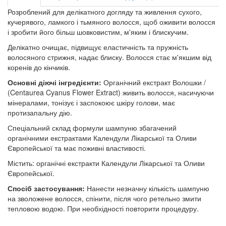
Розроблений для делікатного догляду та живлення сухого,
кучерявого, ламкого і тьмяного волосся, щоб оживити волосся
і зробити його більш шовковистим, м'яким і блискучим.
Делікатно очищає, підвищує еластичність та пружність
волосяного стрижня, надає блиску. Волосся стає м'якшим від
коренів до кінчиків.
Основні діючі інгредієнти:
Органічний екстракт Волошки /
(Centaurea Cyanus Flower Extract) живить волосся, насичуючи
мінералами, тонізує і заспокоює шкіру голови, має
протизапальну дію.
Спеціальний склад формули шампуню збагачений
органічними екстрактами Календули Лікарської та Оливи
Європейської та має поживні властивості.
Містить: органічні екстракти Календули Лікарської та Оливи
Європейської.
Спосіб застосування:
Нанести незначну кількість шампуню
на зволожене волосся, спінити, після чого ретельно змити
тепловою водою. При необхідності повторити процедуру.