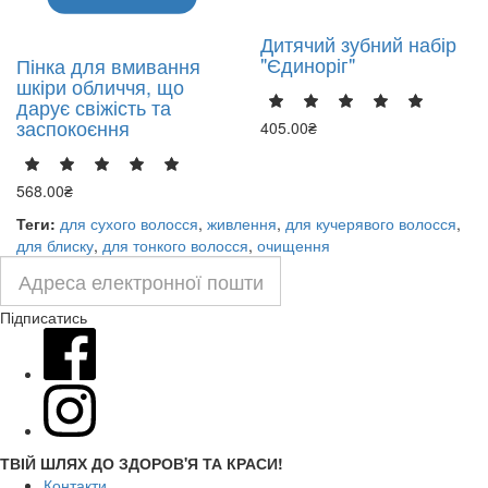
Дитячий зубний набір
"Єдиноріг"
Пінка для вмивання
шкіри обличчя, що
дарує свіжість та
заспокоєння
405.00₴
568.00₴
Теги:
для сухого волосся
,
живлення
,
для кучерявого волосся
,
для блиску
,
для тонкого волосся
,
очищення
Підписатись
ТВІЙ ШЛЯХ ДО ЗДОРОВ'Я ТА КРАСИ!
Контакти