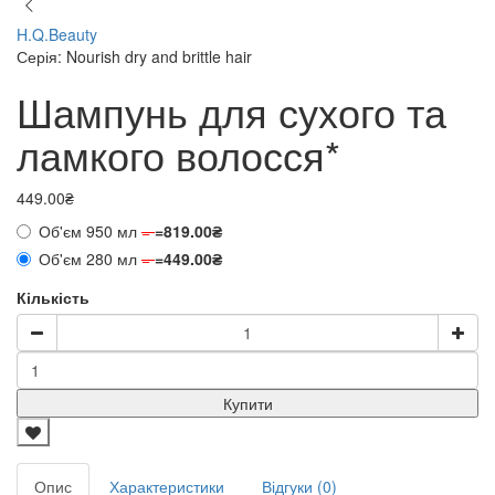
H.Q.Beauty
Серія: Nourish dry and brittle hair
Шампунь для сухого та
ламкого волосся*
449.00₴
Об'єм 950 мл
=
=
819.00₴
Об'єм 280 мл
=
=
449.00₴
Кількість
Купити
Опис
Характеристики
Відгуки (0)