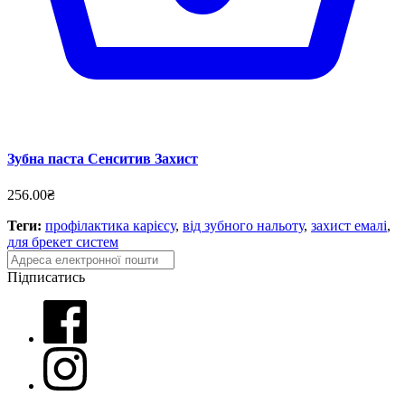
Зубна паста Сенситив Захист
256.00₴
Теги:
профілактика карієсу
,
від зубного нальоту
,
захист емалі
,
для брекет систем
Підписатись