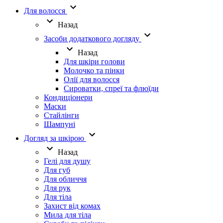
Для волосся
Назад
Засоби додаткового догляду
Назад
Для шкіри голови
Молочко та пінки
Олії для волосся
Сироватки, спреї та флюїди
Кондиціонери
Маски
Стайлінги
Шампуні
Догляд за шкірою
Назад
Гелі для душу
Для губ
Для обличчя
Для рук
Для тіла
Захист від комах
Мила для тіла