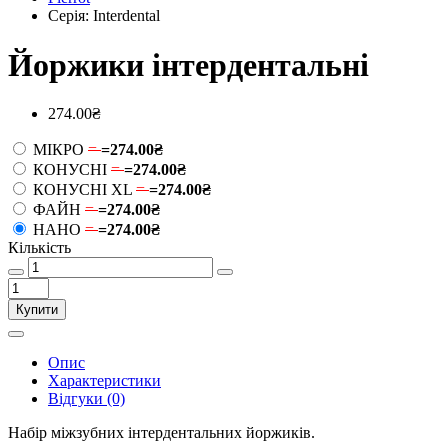
Серія: Interdental
Йоржики інтердентальні
274.00₴
МІКРО
=
=
274.00₴
КОНУСНІ
=
=
274.00₴
КОНУСНІ XL
=
=
274.00₴
ФАЙН
=
=
274.00₴
НАНО
=
=
274.00₴
Кількість
Купити
Опис
Характеристики
Відгуки (0)
Набір міжзубних інтердентальних йоржиків.