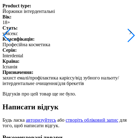
Product type:
Йоржики інтердентальні
Вік:
18+
Стать:
унісекс
Класифікація:
Професійна косметика
Серія:
Interdental
Країна:
Іспанія
Призначення:
захист емалі/профілактика карієсу/від зубного нальоту/
інтердентальне очищення/для брекетів
Відгуків про цей товар ще не було.
Написати відгук
Будь ласка
авторизуйтесь
або
створіть обліковий запис
для
того, щоб написати відгук.
Рекомендовані товари