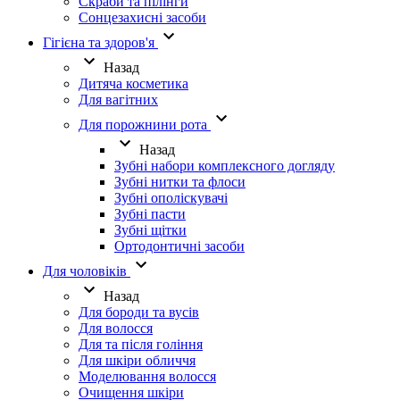
Скраби та пілінги
Сонцезахисні засоби
Гігієна та здоров'я
Назад
Дитяча косметика
Для вагітних
Для порожнини рота
Назад
Зубні набори комплексного догляду
Зубні нитки та флоси
Зубні ополіскувачі
Зубні пасти
Зубні щітки
Ортодонтичні засоби
Для чоловіків
Назад
Для бороди та вусів
Для волосся
Для та після гоління
Для шкіри обличчя
Моделювання волосся
Очищення шкіри