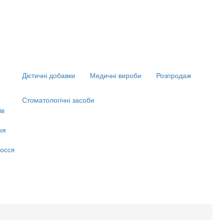
Дієтичні добавки
Медичні вироби
Розпродаж
Стоматологічні засоби
ів
ня
я
осся