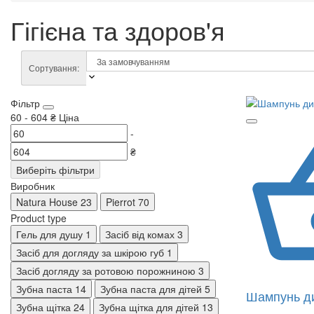
Гігієна та здоров'я
Сортування:
Фільтр
60
-
604
₴
Ціна
-
₴
Виберіть фільтри
Виробник
Natura House
23
Pierrot
70
Product type
Гель для душу
1
Засіб від комах
3
Засіб для догляду за шкірою губ
1
Засіб догляду за ротовою порожниною
3
Зубна паста
14
Зубна паста для дітей
5
Шампунь ди
Зубна щітка
24
Зубна щітка для дітей
13