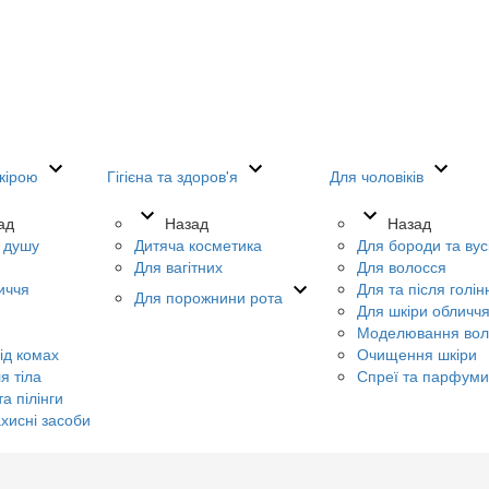
кірою
Гігієна та здоров'я
Для чоловіків
ад
Назад
Назад
я душу
Дитяча косметика
Для бороди та вус
Для вагітних
Для волосся
иччя
Для та після голін
Для порожнини рота
Для шкіри обличч
Моделювання вол
ід комах
Очищення шкіри
я тіла
Спреї та парфуми
а пілінги
хисні засоби