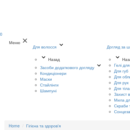
0
Меню
Для волосся
Догляд за ш
Назад
Наз
Гелі дл
Засоби додаткового догляду
Для губ
Кондиціонери
Для обл
Маски
Для рук
Стайлінги
Для тіла
Шампуні
Захист в
Мила дл
Скраби т
Сонцеза
Home
Гігієна та здоров'я